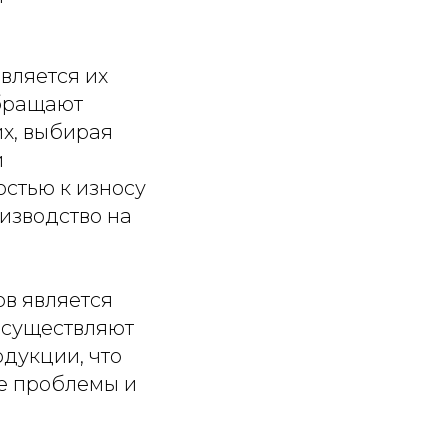
вляется их
обращают
х, выбирая
и
остью к износу
изводство на
в является
осуществляют
дукции, что
е проблемы и