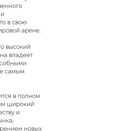
венного
 и
то в свою
ировой арене.
го высокий
ана владеет
особными
ие самым
ится в полном
лям широкий
еству и
ынка,
дрением новых