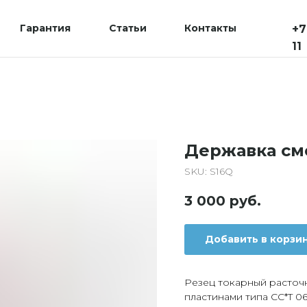
Гарантия
Статьи
Контакты
+7
11
Державка см
SKU:
S16Q
3 000
руб.
Добавить в корзи
Резец токарный расточ
пластинами типа CC*T 06