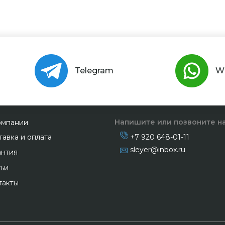
Telegram
W
Напишите или позвоните н
омпании
тавка и оплата
+7 920 648-01-11
sleyer@inbox.ru
антия
тьи
такты