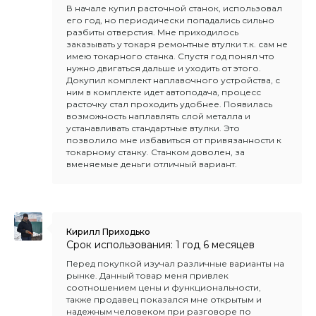
В начале купил расточной станок, использовал
его год, но периодически попадались сильно
разбиты отверстия. Мне приходилось
заказывать у токаря ремонтные втулки т.к. сам не
имею токарного станка. Спустя год понял что
нужно двигаться дальше и уходить от этого.
Докупил комплект наплавочного устройства, с
ним в комплекте идет автоподача, процесс
расточку стал проходить удобнее. Появилась
возможность наплавлять слой металла и
устанавливать стандартные втулки. Это
позволило мне избавиться от привязанности к
токарному станку. Станком доволен, за
вменяемые деньги отличный вариант.
Кирилл Приходько
Срок использования: 1 год 6 месяцев
Перед покупкой изучал различные варианты на
рынке. Данный товар меня привлек
соотношением цены и функциональности,
также продавец показался мне открытым и
надежным человеком при разговоре по