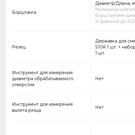
Диаметр/Длина, м
*возможна компле
Борштанга
борштангами диам
И длинной до 300
Державка для сме
Резец
S10K 1 шт. + набо
1 шт.
Инструмент для измерения
диаметра обрабатываемого
Нет
отверстия
Инструмент для измерения
Нет
вылета резца