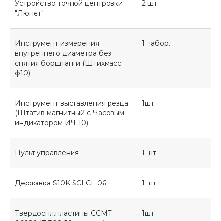
Устройство точной центровки
2 шт.
"Люнет"
Инструмент измерения
1 набор.
внутреннего диаметра без
снятия борштанги (Штихмасс
ф10)
Инструмент выставления резца
1шт.
(Штатив магнитный с Часовым
индикатором ИЧ-10)
Пульт управления
1 шт.
Державка S10K SCLCL 06
1 шт.
Твердоспл.пластины ССМТ
1шт.